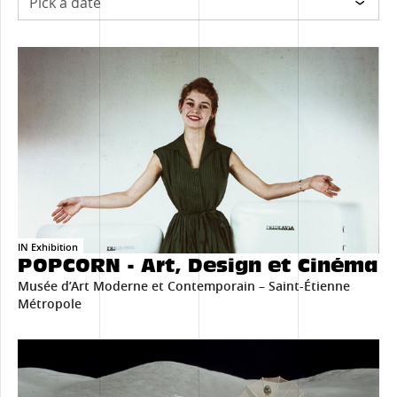
on
e biennial
IN Exhibition
POPCORN - Art, Design et Cinéma
Musée d’Art Moderne et Contemporain – Saint-Étienne
Métropole